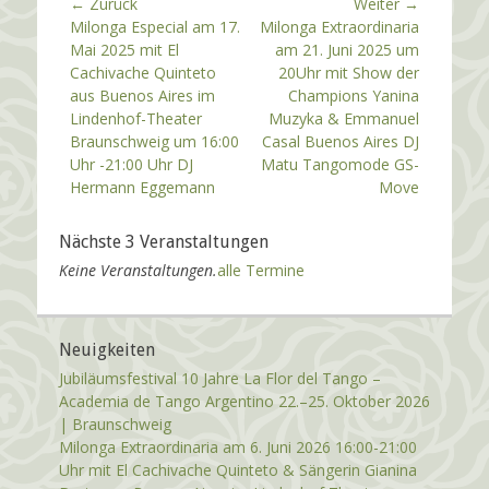
Beitragsnavigation
← Zurück
Weiter →
o
a
Vorheriger
Milonga Especial am 17.
Nächster
Milonga Extraordinaria
n
g
Beitrag:
Mai 2025 mit El
Beitrag:
am 21. Juni 2025 um
w
Cachivache Quinteto
20Uhr mit Show der
o
r
aus Buenos Aires im
Champions Yanina
t
Lindenhof-Theater
Muzyka & Emmanuel
e
Braunschweig um 16:00
Casal Buenos Aires DJ
Uhr -21:00 Uhr DJ
Matu Tangomode GS-
Hermann Eggemann
Move
Nächste 3 Veranstaltungen
Keine Veranstaltungen.
alle Termine
Neuigkeiten
Jubiläumsfestival 10 Jahre La Flor del Tango –
Academia de Tango Argentino 22.–25. Oktober 2026
| Braunschweig
Milonga Extraordinaria am 6. Juni 2026 16:00-21:00
Uhr mit El Cachivache Quinteto & Sängerin Gianina