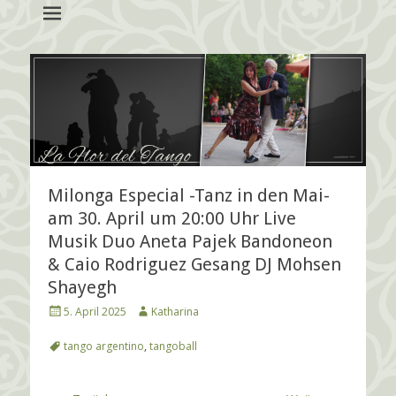
Academia de Tango Argentino Braunschweig
La Flor del Tango
Milonga Especial -Tanz in den Mai-
am 30. April um 20:00 Uhr Live
Musik Duo Aneta Pajek Bandoneon
& Caio Rodriguez Gesang DJ Mohsen
Shayegh
P
A
5. April 2025
Katharina
o
u
s
t
S
tango argentino
,
tangoball
t
h
c
e
o
h
d
r
l